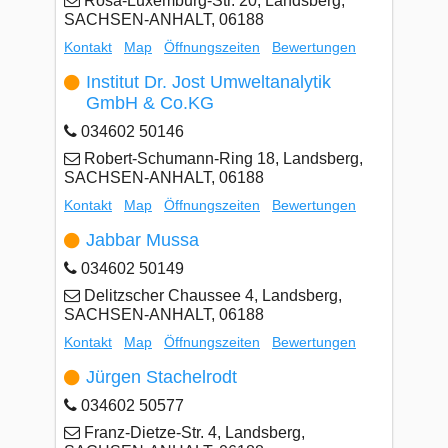
Rosa-Luxemburg-Str. 20, Landsberg,
SACHSEN-ANHALT, 06188
Kontakt
Map
Öffnungszeiten
Bewertungen
Institut Dr. Jost Umweltanalytik
GmbH & Co.KG
034602 50146
Robert-Schumann-Ring 18, Landsberg,
SACHSEN-ANHALT, 06188
Kontakt
Map
Öffnungszeiten
Bewertungen
Jabbar Mussa
034602 50149
Delitzscher Chaussee 4, Landsberg,
SACHSEN-ANHALT, 06188
Kontakt
Map
Öffnungszeiten
Bewertungen
Jürgen Stachelrodt
034602 50577
Franz-Dietze-Str. 4, Landsberg,