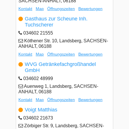
SACHSEN-ANHALT, 06188
Kontakt
Map
Öffnungszeiten
Bewertungen
Gasthaus zur Scheune Inh.
Tuchscherer
034602 21555
Köthener Str. 10, Landsberg, SACHSEN-
ANHALT, 06188
Kontakt
Map
Öffnungszeiten
Bewertungen
WVG Getränkefachgroßhandel
GmbH
034602 48999
Auenweg 1, Landsberg, SACHSEN-
ANHALT, 06188
Kontakt
Map
Öffnungszeiten
Bewertungen
Voigt Matthias
034602 21673
Zörbiger Str. 9, Landsberg, SACHSEN-